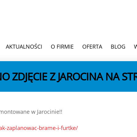
AKTUALNOŚCI
O FIRMIE
OFERTA
BLOG
NO ZDJĘCIE Z JAROCINA NA ST
montowane w Jarocinie!!
jak-zaplanowac-brame-i-furtke/